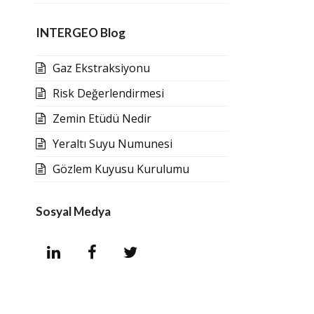
INTERGEO Blog
Gaz Ekstraksiyonu
Risk Değerlendirmesi
Zemin Etüdü Nedir
Yeraltı Suyu Numunesi
Gözlem Kuyusu Kurulumu
Sosyal Medya
L
F
T
i
a
w