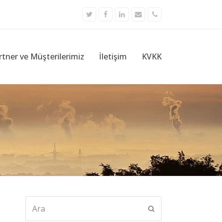
Twitter
Facebook
LinkedIn
Email
Phone
rtner ve Müşterilerimiz
İletişim
KVKK
Ara
Submit