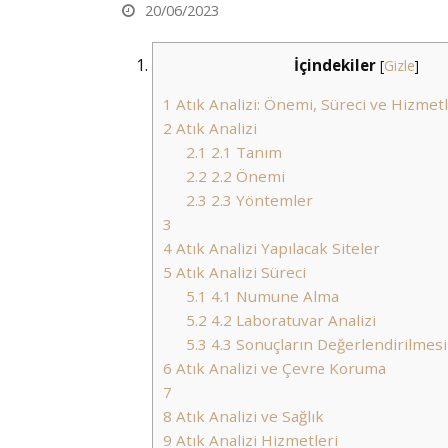
20/06/2023
İçindekiler
[
Gizle
]
1
Atık Analizi: Önemi, Süreci ve Hizmet
2
Atık Analizi
2.1
2.1 Tanım
2.2
2.2 Önemi
2.3
2.3 Yöntemler
3
4
Atık Analizi Yapılacak Siteler
5
Atık Analizi Süreci
5.1
4.1 Numune Alma
5.2
4.2 Laboratuvar Analizi
5.3
4.3 Sonuçların Değerlendirilmesi
6
Atık Analizi ve Çevre Koruma
7
8
Atık Analizi ve Sağlık
9
Atık Analizi Hizmetleri