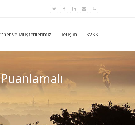
Twitter
Facebook
LinkedIn
Email
Phone
rtner ve Müşterilerimiz
İletişim
KVKK
 Puanlamalı