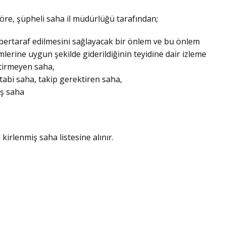
öre, şüpheli saha il müdürlüğü tarafından;
n bertaraf edilmesini sağlayacak bir önlem ve bu önlem
mlerine uygun şekilde giderildiğinin teyidine dair izleme
ktirmeyen saha,
tabi saha, takip gerektiren saha,
iş saha
kirlenmiş saha listesine alınır.