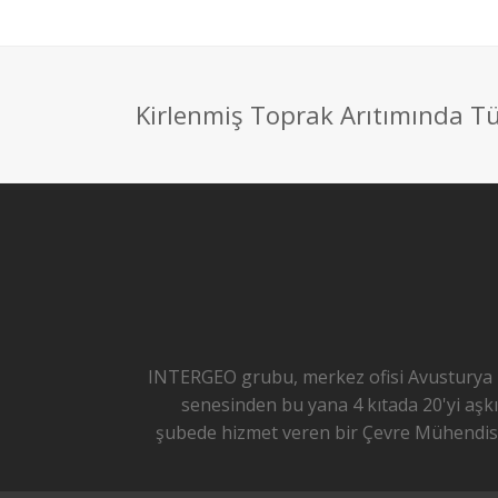
Kirlenmiş Toprak Arıtımında Tü
INTERGEO grubu, merkez ofisi Avusturya 
senesinden bu yana 4 kıtada 20'yi aşkı
şubede hizmet veren bir Çevre Mühendisli