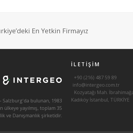
rkiye’deki En Yetkin Firmayız
İLETİŞİM
+90 (216) 487 59 89
info@intergeo.com.tr
Kozyatağı Mah. İbrahimağa 
Kadıköy İstanbul, TÜRKİYE
- Salzburg'da bulunan, 1983
n ülkeye yayılmış, toplam 35
k ve Danışmanlık şirketidir.