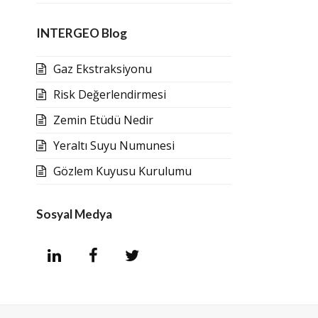
INTERGEO Blog
Gaz Ekstraksiyonu
Risk Değerlendirmesi
Zemin Etüdü Nedir
Yeraltı Suyu Numunesi
Gözlem Kuyusu Kurulumu
Sosyal Medya
L
F
T
i
a
w