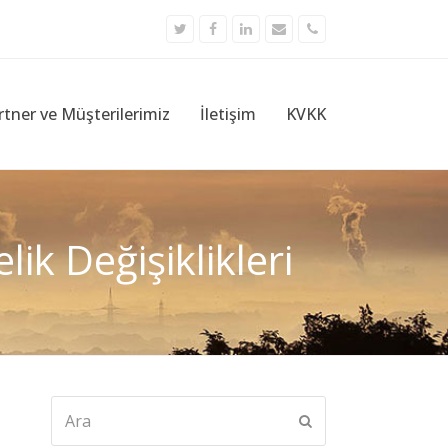
Twitter
Facebook
LinkedIn
Email
Phone
rtner ve Müşterilerimiz
İletişim
KVKK
k Değişiklikleri
Ara
Submit