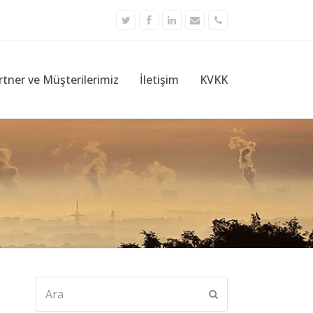
Twitter
Facebook
LinkedIn
Email
Phone
rtner ve Müşterilerimiz
İletişim
KVKK
Ara
Submit