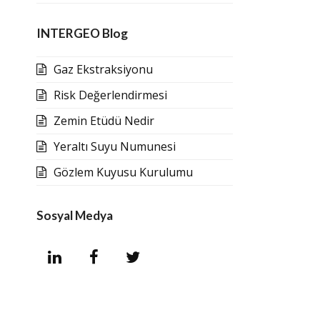
INTERGEO Blog
Gaz Ekstraksiyonu
Risk Değerlendirmesi
Zemin Etüdü Nedir
Yeraltı Suyu Numunesi
Gözlem Kuyusu Kurulumu
Sosyal Medya
L
F
T
i
a
w