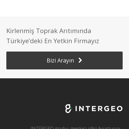
i
a
w
n
c
i
Kirlenmiş Toprak Arıtımında
k
e
t
Türkiye’deki En Yetkin Firmayız
e
b
t
Bizi Arayın
d
o
e
I
o
r
n
k
INTERGEO grubu, merkez ofisi Avusturya -