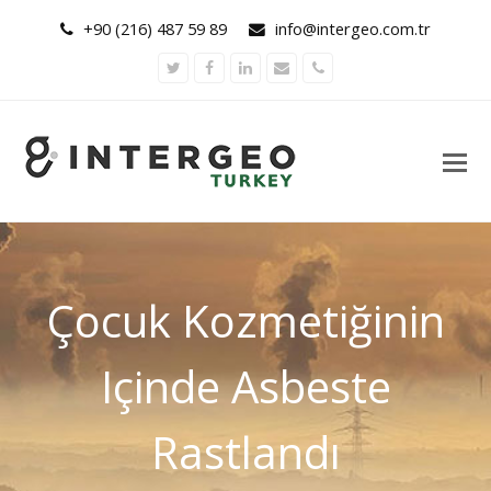
+90 (216) 487 59 89
info@intergeo.com.tr
Twitter
Facebook
LinkedIn
Email
Phone
Çocuk Kozmetiğinin
Içinde Asbeste
Rastlandı