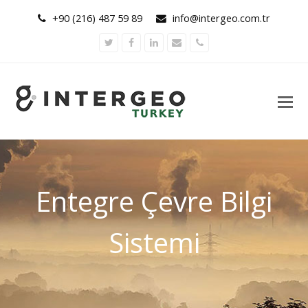
+90 (216) 487 59 89
info@intergeo.com.tr
Twitter
Facebook
LinkedIn
Email
Phone
Entegre Çevre Bilgi
Sistemi