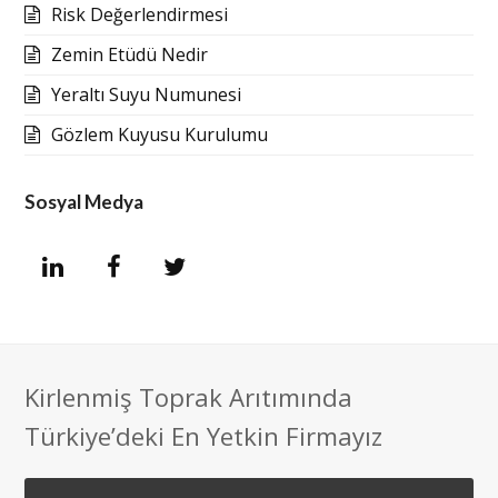
Risk Değerlendirmesi
Zemin Etüdü Nedir
Yeraltı Suyu Numunesi
Gözlem Kuyusu Kurulumu
Sosyal Medya
L
F
T
i
a
w
n
c
i
Kirlenmiş Toprak Arıtımında
k
e
t
Türkiye’deki En Yetkin Firmayız
e
b
t