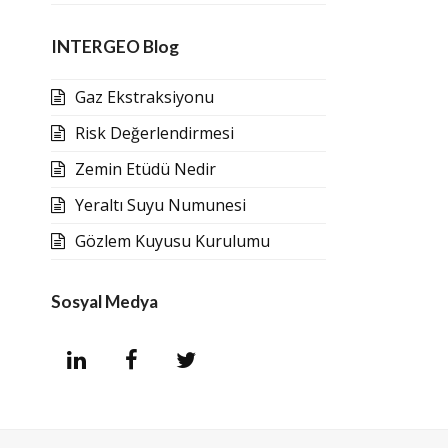
INTERGEO Blog
Gaz Ekstraksiyonu
Risk Değerlendirmesi
Zemin Etüdü Nedir
Yeraltı Suyu Numunesi
Gözlem Kuyusu Kurulumu
Sosyal Medya
L
F
T
i
a
w