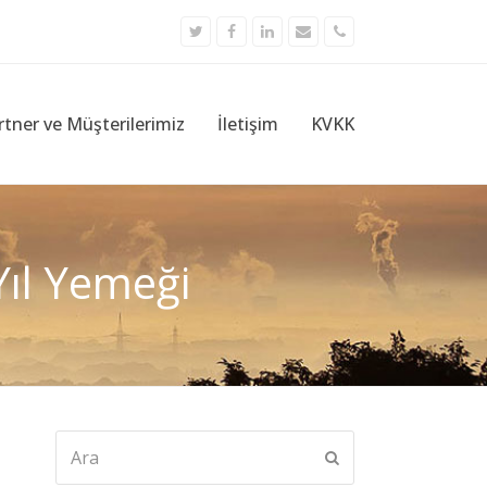
Twitter
Facebook
LinkedIn
Email
Phone
rtner ve Müşterilerimiz
İletişim
KVKK
Yıl Yemeği
Ara
Submit