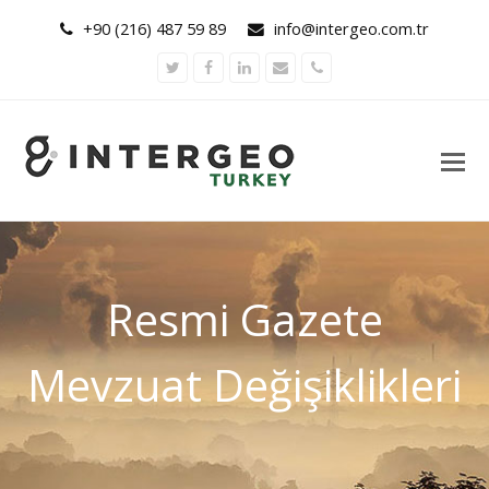
+90 (216) 487 59 89
info@intergeo.com.tr
Twitter
Facebook
LinkedIn
Email
Phone
Resmi Gazete
Mevzuat Değişiklikleri