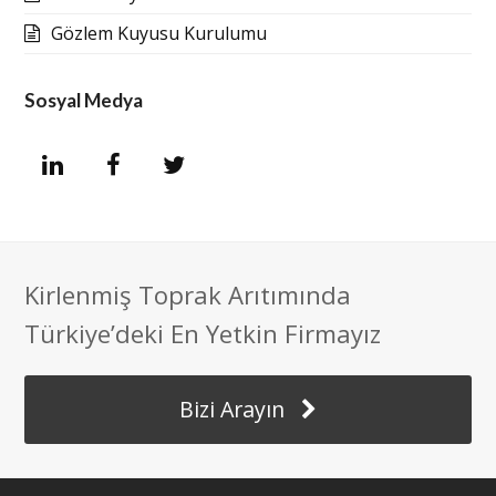
Gözlem Kuyusu Kurulumu
Sosyal Medya
L
F
T
i
a
w
n
c
i
Kirlenmiş Toprak Arıtımında
k
e
t
Türkiye’deki En Yetkin Firmayız
e
b
t
Bizi Arayın
d
o
e
I
o
r