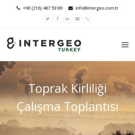
+90 (216) 487 59 89
info@intergeo.com.tr
Twitter
Facebook
LinkedIn
Email
Phone
Toprak Kirliliği
Çalışma Toplantısı