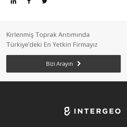
L
F
T
i
a
w
n
c
i
Kirlenmiş Toprak Arıtımında
k
e
t
Türkiye’deki En Yetkin Firmayız
e
b
t
Bizi Arayın
d
o
e
I
o
r
n
k