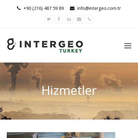
+90 (216) 487 59 89
info@intergeo.com.tr
Twitter
Facebook
LinkedIn
Email
Phone
Hizmetler