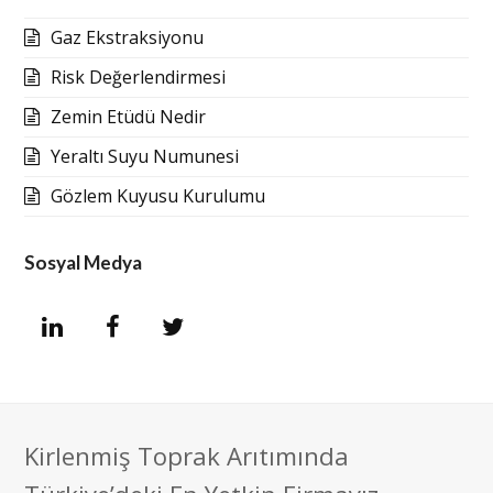
Gaz Ekstraksiyonu
Risk Değerlendirmesi
Zemin Etüdü Nedir
Yeraltı Suyu Numunesi
Gözlem Kuyusu Kurulumu
Sosyal Medya
L
F
T
i
a
w
n
c
i
Kirlenmiş Toprak Arıtımında
k
e
t