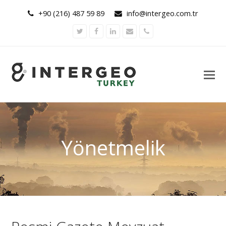
+90 (216) 487 59 89
info@intergeo.com.tr
Twitter
Facebook
LinkedIn
Email
Phone
Yönetmelik