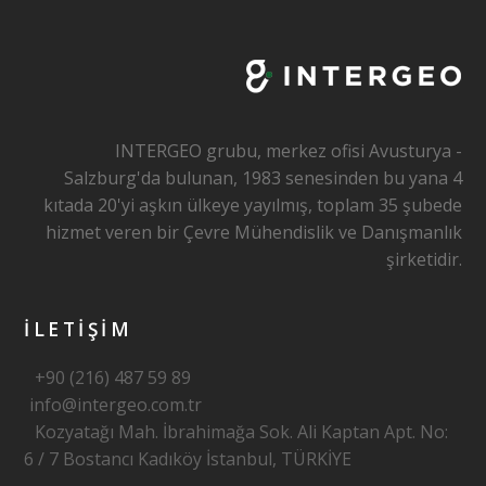
n
k
INTERGEO grubu, merkez ofisi Avusturya -
Salzburg'da bulunan, 1983 senesinden bu yana 4
kıtada 20'yi aşkın ülkeye yayılmış, toplam 35 şubede
hizmet veren bir Çevre Mühendislik ve Danışmanlık
şirketidir.
İLETİŞİM
+90 (216) 487 59 89
info@intergeo.com.tr
Kozyatağı Mah. İbrahimağa Sok. Ali Kaptan Apt. No:
6 / 7 Bostancı Kadıköy İstanbul, TÜRKİYE