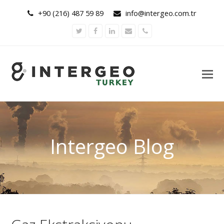
+90 (216) 487 59 89
info@intergeo.com.tr
Twitter
Facebook
LinkedIn
Email
Phone
Intergeo Blog