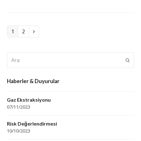
Page
1
Page
2
Next
Ara
Subm
Haberler & Duyurular
Gaz Ekstraksiyonu
07/11/2023
Risk Değerlendirmesi
10/10/2023