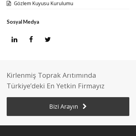
Gözlem Kuyusu Kurulumu
Sosyal Medya
L
F
T
i
a
w
n
c
i
Kirlenmiş Toprak Arıtımında
k
e
t
Türkiye’deki En Yetkin Firmayız
e
b
t
Bizi Arayın
d
o
e
I
o
r